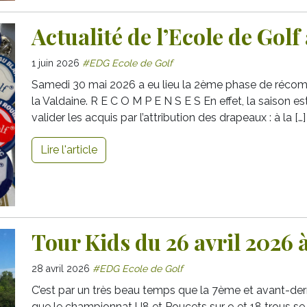
Actualité de l’Ecole de Golf
1 juin 2026
#EDG Ecole de Golf
Samedi 30 mai 2026 a eu lieu la 2ème phase de récomp
la Valdaine. R E C O M P E N S E S En effet, la saison
valider les acquis par l’attribution des drapeaux : à la […]
Lire l'article
Tour Kids du 26 avril 2026 à
28 avril 2026
#EDG Ecole de Golf
C’est par un très beau temps que la 7ème et avant-der
que le championnat U8 et Poucets sur 9 et 18 trous se 