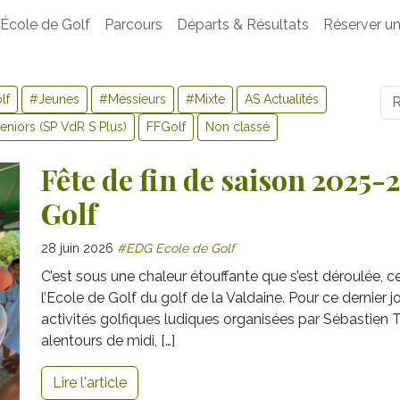
École de Golf
Parcours
Départs & Résultats
Réserver un
Us
lf
#Jeunes
#Messieurs
#Mixte
AS Actualités
niors (SP VdR S Plus)
FFGolf
Non classé
Fête de fin de saison 2025-
Golf
28 juin 2026
#EDG Ecole de Golf
C’est sous une chaleur étouffante que s’est déroulée, ce
l’Ecole de Golf du golf de la Valdaine. Pour ce dernier 
activités golfiques ludiques organisées par Sébastie
alentours de midi, […]
Lire l'article