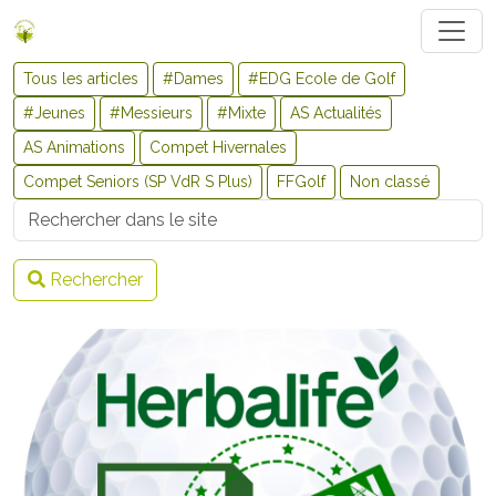
Tous les articles
#Dames
#EDG Ecole de Golf
#Jeunes
#Messieurs
#Mixte
AS Actualités
AS Animations
Compet Hivernales
Compet Seniors (SP VdR S Plus)
FFGolf
Non classé
Username
Rechercher