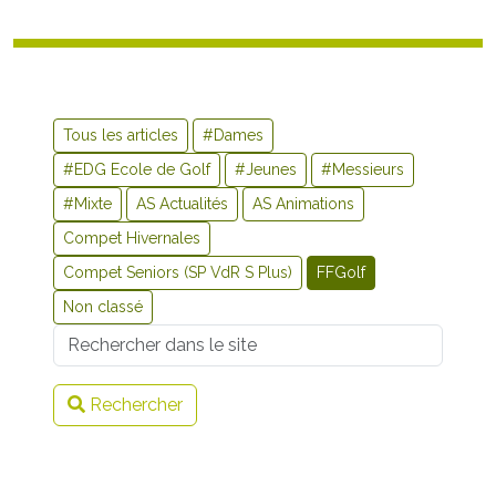
Tous les articles
#Dames
#EDG Ecole de Golf
#Jeunes
#Messieurs
#Mixte
AS Actualités
AS Animations
Compet Hivernales
Compet Seniors (SP VdR S Plus)
FFGolf
Non classé
Username
Rechercher