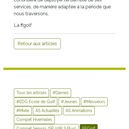
services, de manière adaptée à la période que
nous traversons.
La ffgolf
Retour aux articles
Tous les articles
#Dames
#EDG Ecole de Golf
#Jeunes
#Messieurs
#Mixte
AS Actualités
AS Animations
Compet Hivernales
Compet Seniors (SP VdR S Plus)
FFGolf