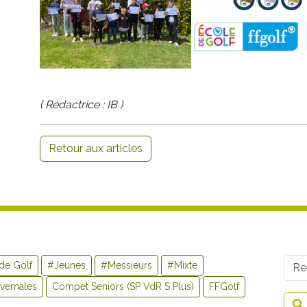
( Rédactrice : IB )
Retour aux articles
Use
de Golf
#Jeunes
#Messieurs
#Mixte
vernales
Compet Seniors (SP VdR S Plus)
FFGolf