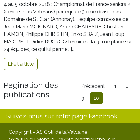
4 au 5 octobre 2018 : Championnat de France seniors 2
(seniors + ou Vétérans) par équipe 3ième division au
Domaine de St Clair (Annonay). L’équipe composée de
Jean Marie MOIGNARD, André CHAREYRE, Christian
HAMON, Philippe CHRISTIN, Enzo SBAIZ, Jean Loup
MAIGRE et Didier DUCROQ termine à la 9ème place sur
24 équipes, ce qui lui permet […]
Lire l'article
Pagination des
Précédent
1
…
publications
9
10
Suivez-nous sur notre page Facebook
Copyright - AS Golf de la Valdaine
1075 rue du Monard - 26740 Montboucher-sur-