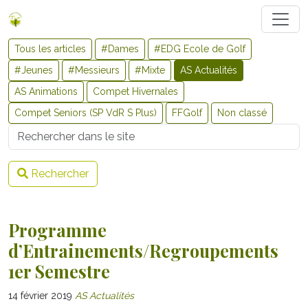
Tous les articles
#Dames
#EDG Ecole de Golf
#Jeunes
#Messieurs
#Mixte
AS Actualités
AS Animations
Compet Hivernales
Compet Seniors (SP VdR S Plus)
FFGolf
Non classé
Username
Rechercher
Programme
d’Entrainements/Regroupements
1er Semestre
14 février 2019
AS Actualités