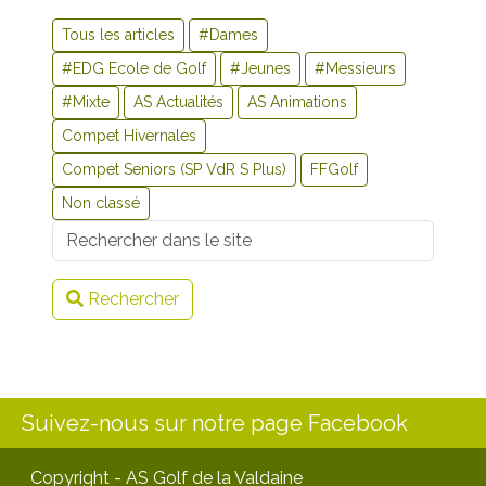
Tous les articles
#Dames
#EDG Ecole de Golf
#Jeunes
#Messieurs
#Mixte
AS Actualités
AS Animations
Compet Hivernales
Compet Seniors (SP VdR S Plus)
FFGolf
Non classé
Username
Rechercher
Suivez-nous sur notre page Facebook
Copyright - AS Golf de la Valdaine