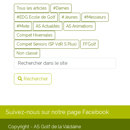
Tous les articles
#Dames
#EDG Ecole de Golf
#Jeunes
#Messieurs
#Mixte
AS Actualités
AS Animations
Compet Hivernales
Compet Seniors (SP VdR S Plus)
FFGolf
Non classé
Username
Rechercher
Suivez-nous sur notre page Facebook
Copyright - AS Golf de la Valdaine