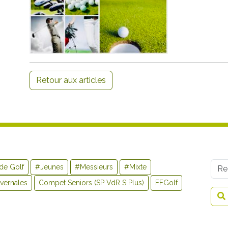
Retour aux articles
Use
de Golf
#Jeunes
#Messieurs
#Mixte
vernales
Compet Seniors (SP VdR S Plus)
FFGolf