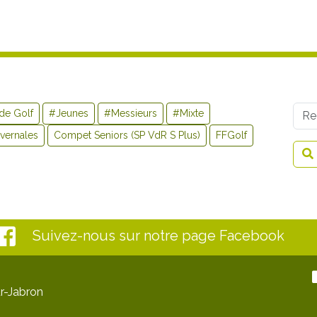
Use
de Golf
#Jeunes
#Messieurs
#Mixte
vernales
Compet Seniors (SP VdR S Plus)
FFGolf
Suivez-nous sur notre page Facebook
r-Jabron