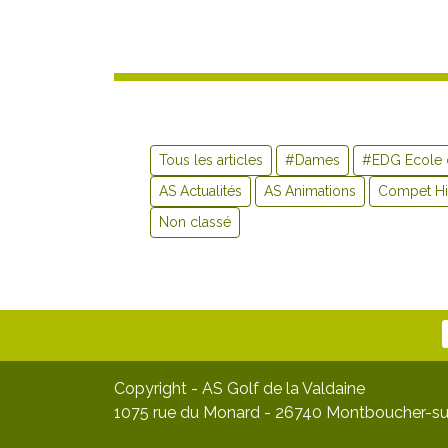
Tous les articles
#Dames
#EDG Ecole 
AS Actualités
AS Animations
Compet Hi
Non classé
Copyright - AS Golf de la Valdaine
1075 rue du Monard - 26740 Montboucher-su