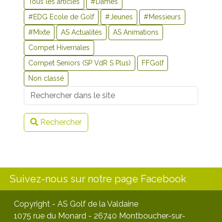
Tous les articles
#Dames
#EDG Ecole de Golf
#Jeunes
#Messieurs
#Mixte
AS Actualités
AS Animations
Compet Hivernales
Compet Seniors (SP VdR S Plus)
FFGolf
Non classé
Username
Rechercher
Suivez-nous sur notre page Facebook
Copyright - AS Golf de la Valdaine
1075 rue du Monard - 26740 Montboucher-sur-