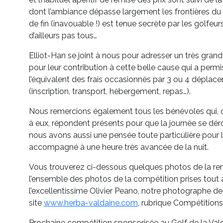
dont l’ambiance dépasse largement les frontières du
de fin (inavouable !) est tenue secrète par les golfe
d’ailleurs pas tous…
Elliot-Han se joint à nous pour adresser un très gran
pour leur contribution à cette belle cause qui a permi
l’équivalent des frais occasionnés par 3 ou 4 déplace
(inscription, transport, hébergement, repas…).
Nous remercions également tous les bénévoles qui, c
à eux, répondent présents pour que la journée se déro
nous avons aussi une pensée toute particulière pour 
accompagné à une heure très avancée de la nuit.
Vous trouverez ci-dessous quelques photos de la remi
l’ensemble des photos de la compétition prises tout 
l’excellentissime Olivier Peano, notre photographe de 
site
www.herba-valdaine.com
, rubrique Compétitions
Prochaine compétition sponsorisée au Golf de la Val