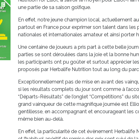
une partie de sa saison golfique.
En effet, notre jeune champion local, actuellement a
partout en France pour exprimer son talent dans les
nationales et internationales amateur et ainsi porter 
Une centaine de joueurs a pris part à cette belle jour
parties se sont déroulées dans la joie et la bonne hu
les participants ont pu goûter et surtout apprécier l
proposés par Herbalife Nutrition tout au long du parco
Exceptionnellement pas de mise en avant des vainqu
si les résultats complets du jour sont comme à l’ac
“Départs-Résultats” de l’onglet “Compétitions” du sit
grand vainqueur de cette magnifique journée est Elliot
gentillesse, en accompagnant et encourageant les co
même bien au-delà.
En effet, la particularité de cet évènement Herbalife N
et l’habituel apéritif de remise des prix sont suivi de 