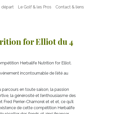
 départ
Le Golf & les Pros
Contact & liens
tion for Elliot du 4
pétition Herbalife Nutrition for Elliot.
événement incontournable de l’été au
u parcours en toute saison, la passion
tive, la générosité et l’enthousiasme des
 Fred Perrier-Chamorel et et et, ce qu’il
’existence de cette compétition Herbalife
de récolter des fonds et ainsi financer